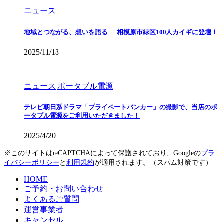
ニュース
地域とつながる、想いを語る — 相模原市緑区100人カイギに登壇！
2025/11/18
ニュース
ポータブル電源
テレビ朝日系ドラマ「プライベートバンカー」の撮影で、当店のポ
ータブル電源をご利用いただきました！
2025/4/20
※このサイトはreCAPTCHAによって保護されており、Googleの
プラ
イバシーポリシー
と
利用規約
が適用されます。（スパム対策です）
HOME
ご予約・お問い合わせ
よくあるご質問
運営事業者
キャンセル